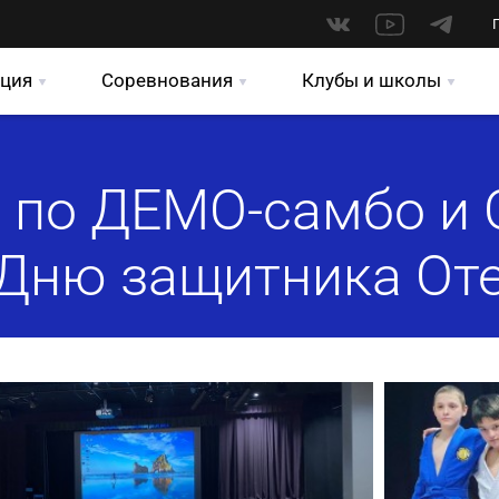
ция
Соревнования
Клубы и школы
 по ДЕМО-самбо и 
Дню защитника От