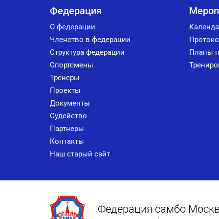
Федерация
Мероп
О федерации
Календа
Членство в федерации
Протоко
Структура федерации
Планы н
Спортсмены
Трениро
Тренеры
Проекты
Документы
Судейство
Партнеры
Контакты
Наш старый сайт
Федерация самбо Моск