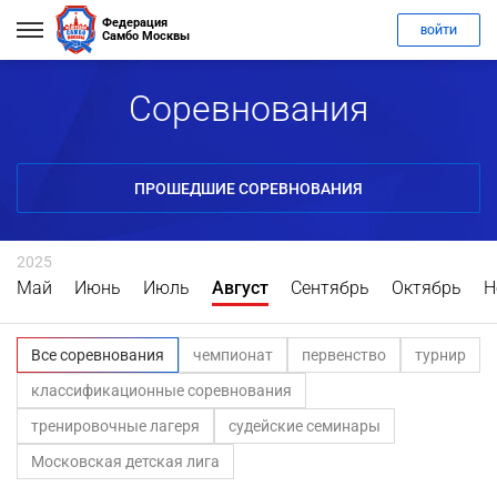
Федерация
ВОЙТИ
Самбо Москвы
Соревнования
ПРОШЕДШИЕ СОРЕВНОВАНИЯ
2025
Май
Июнь
Июль
Август
Сентябрь
Октябрь
Н
Все соревнования
чемпионат
первенство
турнир
классификационные соревнования
тренировочные лагеря
судейские семинары
Московская детская лига