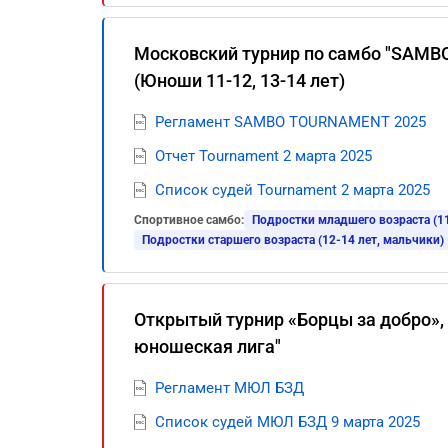
Московский турнир по самбо "SAM
(Юноши 11-12, 13-14 лет)
Регламент SAMBO TOURNAMENT 2025
Отчет Tournament 2 марта 2025
Список судей Tournament 2 марта 2025
Спортивное самбо:
Подростки младшего возраста (11
Подростки старшего возраста (12-14 лет, мальчики)
Открытый турнир «Борцы за добро»,
юношеская лига"
Регламент МЮЛ БЗД
Список судей МЮЛ БЗД 9 марта 2025