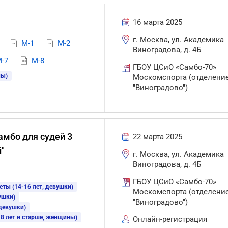
16 марта 2025
г. Москва, ул. Академика
М-1
М-2
Виноградова, д. 4Б
-7
М-8
ГБОУ ЦСиО «Самбо-70»
ны)
Москомспорта (отделени
"Виноградово")
амбо для судей 3
22 марта 2025
"
г. Москва, ул. Академика
Виноградова, д. 4Б
ГБОУ ЦСиО «Самбо-70»
еты (14-16 лет, девушки)
Москомспорта (отделени
ушки)
"Виноградово")
 девушки)
8 лет и старше, женщины)
Онлайн-регистрация