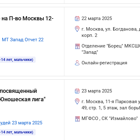
 на П-во Москвы 12-
22 марта 2025
г. Москва, ул. Богданова, д
корп. 2
1 МТ Запад Отчет 22
Отделение "Борец" МКСШ
"Запад"
-14 лет, мальчики)
Онлайн-регистрация
, посвященный
23 марта 2025
"Юношеская лига"
г. Москва, 11-я Парковая ул
49, стр. 1, 5 этаж, зал бор
МГФСО , СК "Измайлово"
удей 23 марта 2025
-14 лет, мальчики)