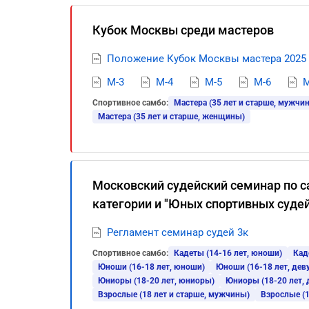
Кубок Москвы среди мастеров
Положение Кубок Москвы мастера 2025
М-3
М-4
М-5
М-6
М
Спортивное самбо:
Мастера (35 лет и старше, мужчи
Мастера (35 лет и старше, женщины)
Московский судейский семинар по с
категории и "Юных спортивных судей
Регламент семинар судей 3к
Спортивное самбо:
Кадеты (14-16 лет, юноши)
Кад
Юноши (16-18 лет, юноши)
Юноши (16-18 лет, дев
Юниоры (18-20 лет, юниоры)
Юниоры (18-20 лет,
Взрослые (18 лет и старше, мужчины)
Взрослые (1