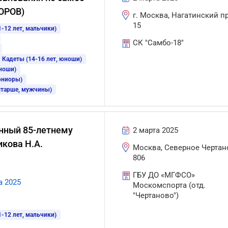
ОРОВ)
г. Москва, Нагатинский п
15
-12 лет, мальчики)
СК "Самбо-18"
Кадеты (14-16 лет, юноши)
ноши)
юниоры)
 старше, мужчины)
енный 85-летнему
2 марта 2025
кова Н.А.
Москва, Северное Чертан
806
ГБУ ДО «МГФСО»
а 2025
Москомспорта (отд.
"Чертаново")
-12 лет, мальчики)