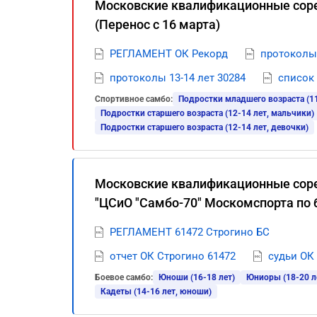
Московские квалификационные соре
(Перенос с 16 марта)
РЕГЛАМЕНТ ОК Рекорд
протоколы 
протоколы 13-14 лет 30284
список 
Спортивное самбо:
Подростки младшего возраста (11
Подростки старшего возраста (12-14 лет, мальчики)
Подростки старшего возраста (12-14 лет, девочки)
Московские квалификационные сор
"ЦСиО "Самбо-70" Москомспорта по
РЕГЛАМЕНТ 61472 Строгино БС
отчет ОК Строгино 61472
судьи ОК
Боевое самбо:
Юноши (16-18 лет)
Юниоры (18-20 л
Кадеты (14-16 лет, юноши)