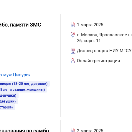
мбо, памяти ЗМС
1 марта 2025
г. Москва, Ярославское ш.
26, корп. 11
Дворец спорта НИУ МГСУ
Онлайн-регистрация
о муж Ципурск
ниоры (18-20 лет, девушки)
8 лет и старше, женщины)
 девушки)
 девушки)
старше)
внования по самбо
2 марта 2025