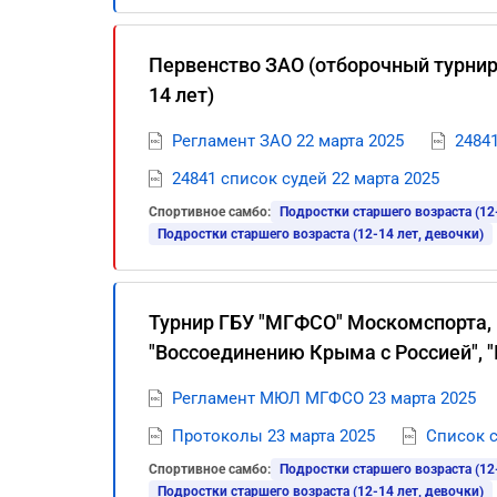
Первенство ЗАО (отборочный турнир
14 лет)
Регламент ЗАО 22 марта 2025
2484
24841 список судей 22 марта 2025
Спортивное самбо:
Подростки старшего возраста (12
Подростки старшего возраста (12-14 лет, девочки)
Турнир ГБУ "МГФСО" Москомспорта
"Воссоединению Крыма с Россией", 
Регламент МЮЛ МГФСО 23 марта 2025
Протоколы 23 марта 2025
Список с
Спортивное самбо:
Подростки старшего возраста (12
Подростки старшего возраста (12-14 лет, девочки)