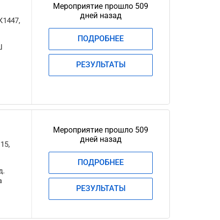
Мероприятие прошло 509
дней назад
К1447,
ПОДРОБНЕЕ
Ш
РЕЗУЛЬТАТЫ
Мероприятие прошло 509
дней назад
15,
ПОДРОБНЕЕ
д.
а
РЕЗУЛЬТАТЫ