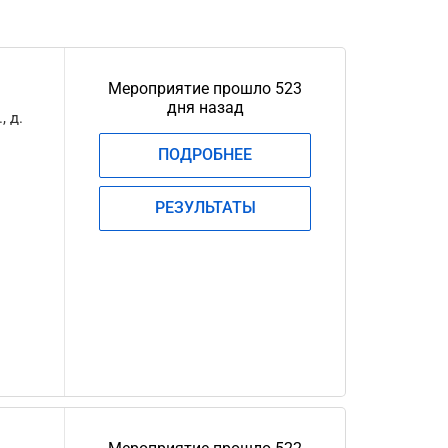
Мероприятие прошло 523
дня назад
, д.
ПОДРОБНЕЕ
РЕЗУЛЬТАТЫ