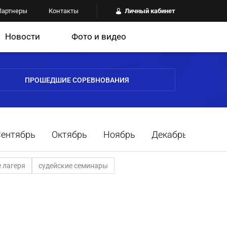
Партнеры
Контакты
Личный кабинет
Новости
Фото и видео
ПРОШЕДШИЕ СОРЕВНОВАНИЯ
ентябрь
Октябрь
Ноябрь
Декабрь
 лагеря
судейские семинары