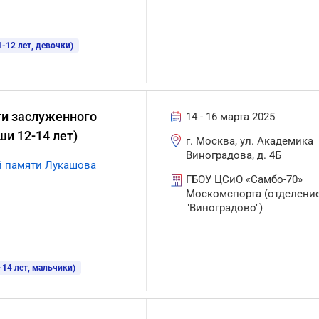
-12 лет, девочки)
ти заслуженного
14 - 16 марта 2025
и 12-14 лет)
г. Москва, ул. Академика
Виноградова, д. 4Б
й памяти Лукашова
ГБОУ ЦСиО «Самбо-70»
Москомспорта (отделени
"Виноградово")
-14 лет, мальчики)