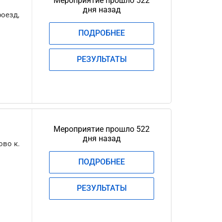
Мероприятие прошло 522
дня назад
роезд,
ПОДРОБНЕЕ
РЕЗУЛЬТАТЫ
Мероприятие прошло 522
дня назад
ово к.
ПОДРОБНЕЕ
РЕЗУЛЬТАТЫ