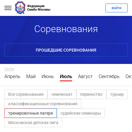
Федерация
ВОЙТИ
Самбо Москвы
Соревнования
ПРОШЕДШИЕ СОРЕВНОВАНИЯ
2028
Апрель
Май
Июнь
Июль
Август
Сентябрь
Ок
Все соревнования
чемпионат
первенство
турнир
классификационные соревнования
тренировочные лагеря
судейские семинары
Московская детская лига