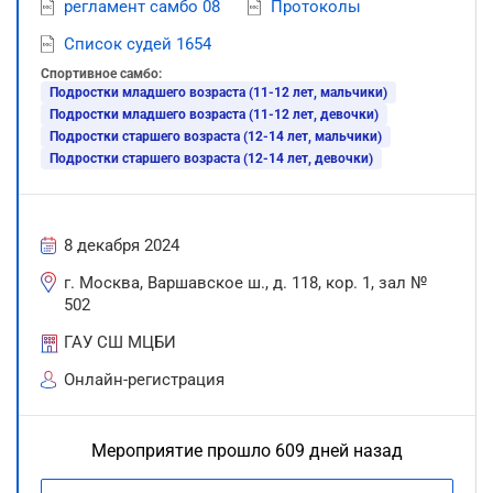
регламент самбо 08
Протоколы
Список судей 1654
Спортивное самбо:
Подростки младшего возраста (11-12 лет, мальчики)
Подростки младшего возраста (11-12 лет, девочки)
Подростки старшего возраста (12-14 лет, мальчики)
Подростки старшего возраста (12-14 лет, девочки)
8 декабря 2024
г. Москва, Варшавское ш., д. 118, кор. 1, зал №
502
ГАУ СШ МЦБИ
Онлайн-регистрация
Мероприятие прошло 609 дней назад