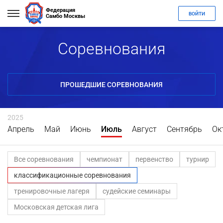
Федерация
ВОЙТИ
Самбо Москвы
Соревнования
ПРОШЕДШИЕ СОРЕВНОВАНИЯ
2025
Апрель
Май
Июнь
Июль
Август
Сентябрь
Ок
Все соревнования
чемпионат
первенство
турнир
классификационные соревнования
тренировочные лагеря
судейские семинары
Московская детская лига