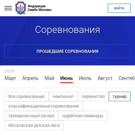
Федерация
ВОЙТИ
Самбо Москвы
Соревнования
ПРОШЕДШИЕ СОРЕВНОВАНИЯ
2028
Март
Апрель
Май
Июнь
Июль
Август
Сентяб
Все соревнования
чемпионат
первенство
турнир
классификационные соревнования
тренировочные лагеря
судейские семинары
Московская детская лига