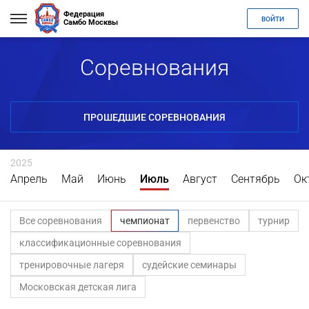
Федерация
ВОЙТИ
Самбо Москвы
Соревнования
ПРОШЕДШИЕ СОРЕВНОВАНИЯ
2025
Апрель
Май
Июнь
Июль
Август
Сентябрь
Ок
Все соревнования
чемпионат
первенство
турнир
классификационные соревнования
тренировочные лагеря
судейские семинары
Московская детская лига