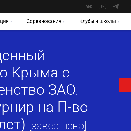
ция
Соревнования
Клубы и школы
щенный
ю Крыма с
енство ЗАО.
рнир на П-во
лет)
[завершено]