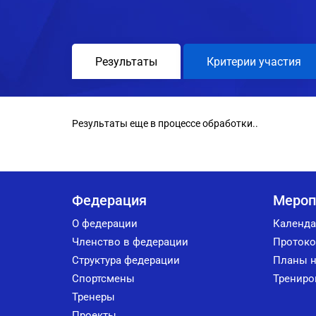
Результаты
Критерии участия
Результаты еще в процессе обработки..
Федерация
Мероп
О федерации
Календа
Членство в федерации
Протоко
Структура федерации
Планы н
Спортсмены
Трениро
Тренеры
Проекты