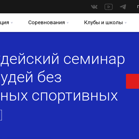
ция
Соревнования
Клубы и школы
удейский семинар
судей без
Юных спортивных
]