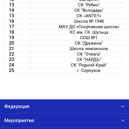
13
СК "Рубин"
14
СК "Володарь"
15
СК «ANTEY»
16
Школа № 1948
17
МАУ ДО «Спортивная школа»
18
КС им. Г.К. Шульца
19
СОШ №1
20
СК "Дружина"
21
Школа чемпионов
22
СК "Отвага"
23
СК "НАРДЪ"
24
СК "Родной Край"
25
г. Серпухов
Федерация
Мероприятия