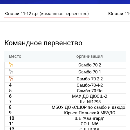
Юноши 11-12 г.р.
(командное первенство)
Юноши 11-
Командное первенство
место
организация
Самбо-70-2
Самбо-70-1
Самбо-70-2-2
4
Самбо-70-4-2
5
Самбо-70-Яс
6
МАУ ДО ДЮСШ-2
7
Шк. №1793
8
МБОУ ДО «СШОР по самбо и дзюдо»
9
Юрьев-Польский МБУДО
10
ШЕ "Авангард"
11
СОШ №6
12
СШ ЦСКА