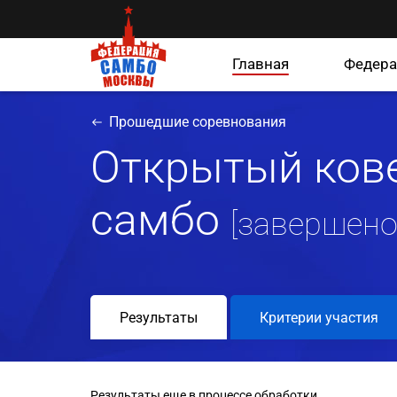
Главная
Федера
Прошедшие соревнования
Открытый ков
самбо
[завершено
Результаты
Критерии участия
Результаты еще в процессе обработки..