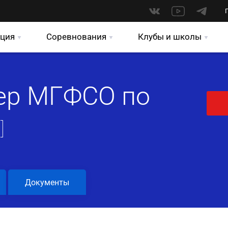
ция
Соревнования
Клубы и школы
ер МГФСО по
]
Документы