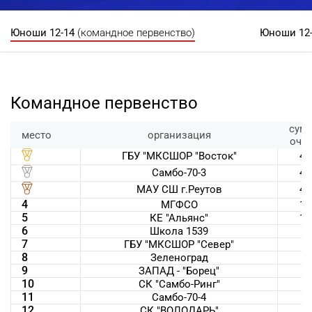
Юноши 12-14
(командное первенство)
Юноши 12
Командное первенство
сум
место
организация
очк
ГБУ "МКСШОР "Восток"
45
Самбо-70-3
44
МАУ СШ г.Реутов
42
4
МГФСО
18
5
КЕ "Альянс"
11
6
Школа 1539
9
7
ГБУ "МКСШОР "Север"
7
8
Зеленоград
7
9
ЗАПАД - "Борец"
5
10
СК "Самбо-Ринг"
3
11
Самбо-70-4
3
12
СК "ВОЛОДАРЬ"
1