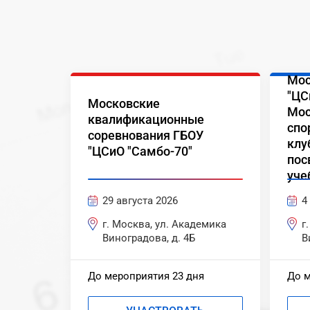
Мос
"ЦС
Московские
Мос
квалификационные
спо
соревнования ГБОУ
клу
"ЦСиО "Самбо-70"
пос
уче
29 августа 2026
4
г. Москва, ул. Академика
г
Виноградова, д. 4Б
В
До мероприятия 23 дня
До м