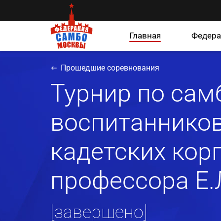
Главная
Федера
Прошедшие соревнования
Турнир по сам
воспитанников
кадетских кор
профессора Е.
[завершено]