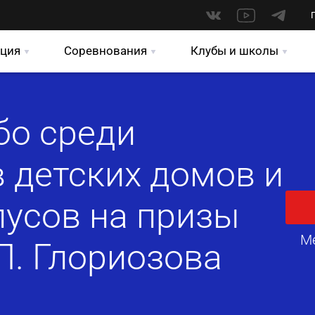
ция
Соревнования
Клубы и школы
бо среди
 детских домов и
пусов на призы
М
Л. Глориозова