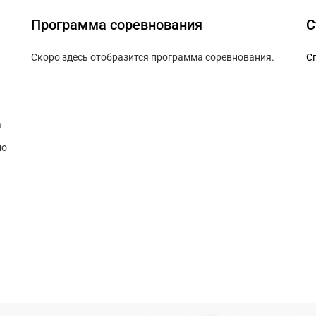
Программа соревнования
С
Скоро здесь отобразится программа соревнования.
Сп
а
по