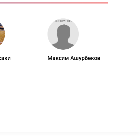
саки
Максим Ашурбеков