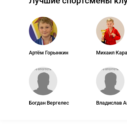
Лучшие спортсмены кл
Артём Горынкин
Михаил Кар
Богдан Вергелес
Владислав А