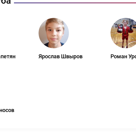
уба
апетян
Ярослав Швыров
Роман Ур
носов