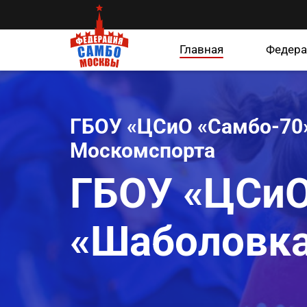
Главная
Федера
ГБОУ «ЦСиО «Самбо-70»
Москомспорта
ГБОУ «ЦСиО
«Шаболовка