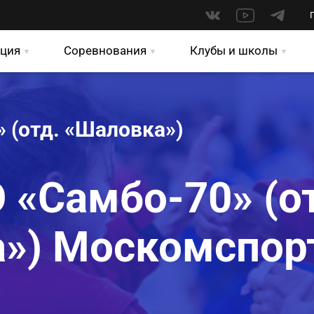
ция
Соревнования
Клубы и школы
 (отд. «Шаловка»)
 «Самбо-70» (о
») Москомспор