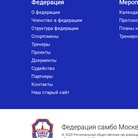
Федерация
Мероп
О федерации
Календа
Членство в федерации
Протоко
Структура федерации
Планы н
Спортсмены
Трениро
Тренеры
Проекты
Документы
Судейство
Партнеры
Контакты
Наш старый сайт
Федерация самбо Моск
© 2020 Региональная общественная организац