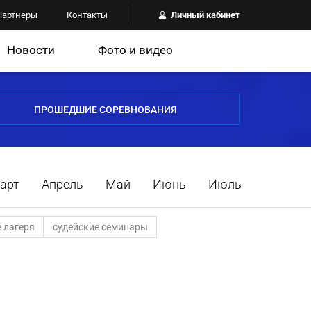
Партнеры
Контакты
Личный кабинет
Новости
Фото и видео
ПРОШЕДШИЕ СОРЕВНОВАНИЯ
арт
Апрель
Май
Июнь
Июль
 лагеря
судейские семинары