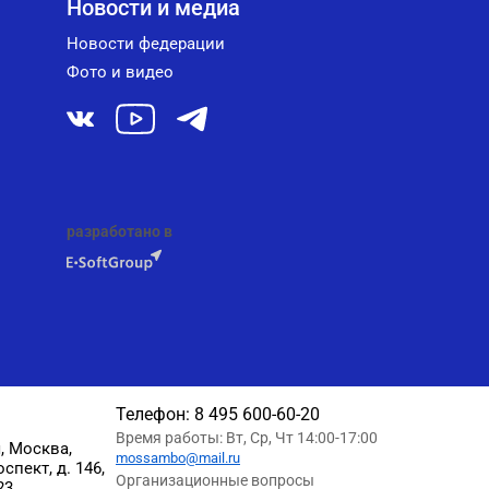
Новости и медиа
Новости федерации
Фото и видео
разработано в
Телефон:
8 495 600-60-20
Время работы: Вт, Ср, Чт 14:00-17:00
, Москва,
mossambo@mail.ru
пект, д. 146,
Организационные вопросы
23