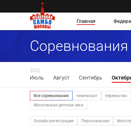
Главная
Федера
Соревнования
2022
Июль
Август
Сентябрь
Октябр
Все соревнования
чемпионат
первенство
Московская детская лига
Онлайн-регистрация
Персональная
Массов