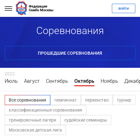
Федерация
ВОЙТИ
Самбо Москвы
Соревнования
ПРОШЕДШИЕ СОРЕВНОВАНИЯ
2022
Июль
Август
Сентябрь
Октябрь
Ноябрь
Декаб
Все соревнования
чемпионат
первенство
турнир
классификационные соревнования
тренировочные лагеря
судейские семинары
Московская детская лига