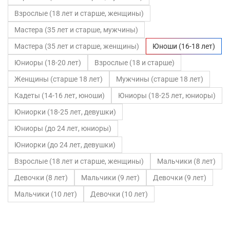
Взрослые (18 лет и старше, женщины)
Мастера (35 лет и старше, мужчины)
Мастера (35 лет и старше, женщины)
Юноши (16-18 лет)
Юниоры (18-20 лет)
Взрослые (18 и старше)
Женщины (старше 18 лет)
Мужчины (старше 18 лет)
Кадеты (14-16 лет, юноши)
Юниоры (18-25 лет, юниоры)
Юниорки (18-25 лет, девушки)
Юниоры (до 24 лет, юниоры)
Юниорки (до 24 лет, девушки)
Взрослые (18 лет и старше, женщины)
Мальчики (8 лет)
Девочки (8 лет)
Мальчики (9 лет)
Девочки (9 лет)
Мальчики (10 лет)
Девочки (10 лет)