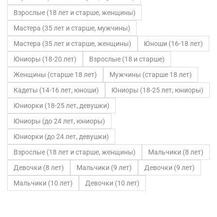
Взрослые (18 лет и старше, женщины)
Мастера (35 лет и старше, мужчины)
Мастера (35 лет и старше, женщины)
Юноши (16-18 лет)
Юниоры (18-20 лет)
Взрослые (18 и старше)
Женщины (старше 18 лет)
Мужчины (старше 18 лет)
Кадеты (14-16 лет, юноши)
Юниоры (18-25 лет, юниоры)
Юниорки (18-25 лет, девушки)
Юниоры (до 24 лет, юниоры)
Юниорки (до 24 лет, девушки)
Взрослые (18 лет и старше, женщины)
Мальчики (8 лет)
Девочки (8 лет)
Мальчики (9 лет)
Девочки (9 лет)
Мальчики (10 лет)
Девочки (10 лет)