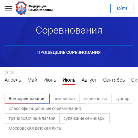
Федерация
ВОЙТИ
Самбо Москвы
Соревнования
ПРОШЕДШИЕ СОРЕВНОВАНИЯ
2025
Апрель
Май
Июнь
Июль
Август
Сентябрь
Ок
Все соревнования
чемпионат
первенство
турнир
классификационные соревнования
тренировочные лагеря
судейские семинары
Московская детская лига