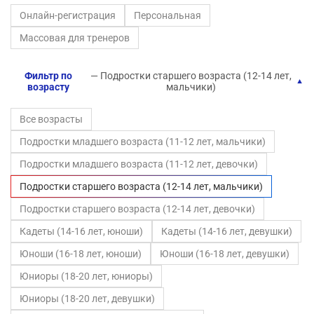
Онлайн-регистрация
Персональная
Массовая для тренеров
Фильтр по
— Подростки старшего возраста (12-14 лет,
▼
возрасту
мальчики)
Все возрасты
Подростки младшего возраста (11-12 лет, мальчики)
Подростки младшего возраста (11-12 лет, девочки)
Подростки старшего возраста (12-14 лет, мальчики)
Подростки старшего возраста (12-14 лет, девочки)
Кадеты (14-16 лет, юноши)
Кадеты (14-16 лет, девушки)
Юноши (16-18 лет, юноши)
Юноши (16-18 лет, девушки)
Юниоры (18-20 лет, юниоры)
Юниоры (18-20 лет, девушки)