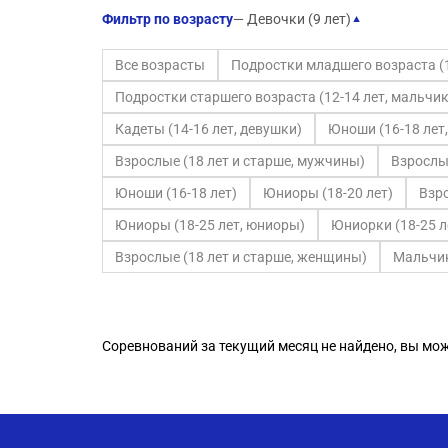
Фильтр по возрасту
— Девочки (9 лет)
▼
Все возрасты
Подростки младшего возраста (1
Подростки старшего возраста (12-14 лет, мальчик
Кадеты (14-16 лет, девушки)
Юноши (16-18 лет
Взрослые (18 лет и старше, мужчины)
Взрослы
Юноши (16-18 лет)
Юниоры (18-20 лет)
Взро
Юниоры (18-25 лет, юниоры)
Юниорки (18-25 л
Взрослые (18 лет и старше, женщины)
Мальчик
Соревнований за текущий месяц не найдено, вы мо