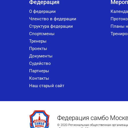
Федерация
Мероп
О федерации
Календа
Членство в федерации
Протоко
Структура федерации
Планы н
Спортсмены
Трениро
Тренеры
Проекты
Документы
Судейство
Партнеры
Контакты
Наш старый сайт
Федерация самбо Моск
© 2020 Региональная общественная организац