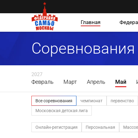
Главная
Федера
Соревнования
2027
Февраль
Март
Апрель
Май
Все соревнования
чемпионат
первенство
Московская детская лига
Онлайн-регистрация
Персональная
Массов