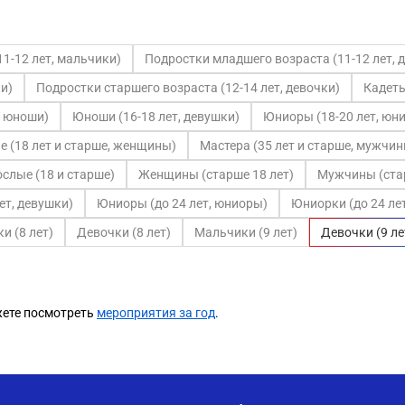
1-12 лет, мальчики)
Подростки младшего возраста (11-12 лет, 
и)
Подростки старшего возраста (12-14 лет, девочки)
Кадеты
, юноши)
Юноши (16-18 лет, девушки)
Юниоры (18-20 лет, юн
е (18 лет и старше, женщины)
Мастера (35 лет и старше, мужчин
слые (18 и старше)
Женщины (старше 18 лет)
Мужчины (стар
ет, девушки)
Юниоры (до 24 лет, юниоры)
Юниорки (до 24 ле
и (8 лет)
Девочки (8 лет)
Мальчики (9 лет)
Девочки (9 ле
жете посмотреть
мероприятия за год
.