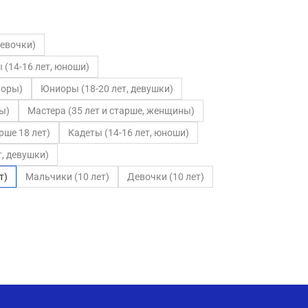
девочки)
 (14-16 лет, юноши)
иоры)
Юниоры (18-20 лет, девушки)
ы)
Мастера (35 лет и старше, женщины)
ше 18 лет)
Кадеты (14-16 лет, юноши)
т, девушки)
т)
Мальчики (10 лет)
Девочки (10 лет)