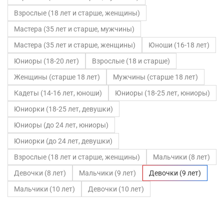
Взрослые (18 лет и старше, женщины)
Мастера (35 лет и старше, мужчины)
Мастера (35 лет и старше, женщины)
Юноши (16-18 лет)
Юниоры (18-20 лет)
Взрослые (18 и старше)
Женщины (старше 18 лет)
Мужчины (старше 18 лет)
Кадеты (14-16 лет, юноши)
Юниоры (18-25 лет, юниоры)
Юниорки (18-25 лет, девушки)
Юниоры (до 24 лет, юниоры)
Юниорки (до 24 лет, девушки)
Взрослые (18 лет и старше, женщины)
Мальчики (8 лет)
Девочки (8 лет)
Мальчики (9 лет)
Девочки (9 лет)
Мальчики (10 лет)
Девочки (10 лет)