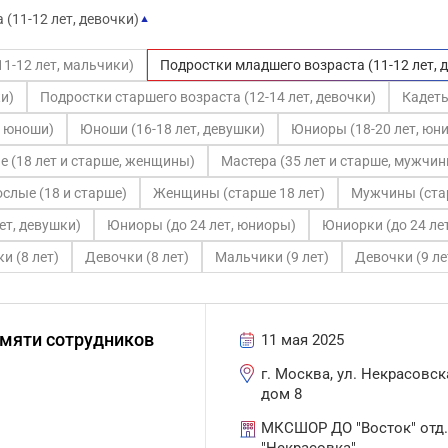
(11-12 лет, девочки)
▼
1-12 лет, мальчики)
Подростки младшего возраста (11-12 лет, 
и)
Подростки старшего возраста (12-14 лет, девочки)
Кадеты
, юноши)
Юноши (16-18 лет, девушки)
Юниоры (18-20 лет, юн
е (18 лет и старше, женщины)
Мастера (35 лет и старше, мужчин
слые (18 и старше)
Женщины (старше 18 лет)
Мужчины (стар
ет, девушки)
Юниоры (до 24 лет, юниоры)
Юниорки (до 24 ле
и (8 лет)
Девочки (8 лет)
Мальчики (9 лет)
Девочки (9 ле
мяти сотрудников
11 мая 2025
г. Москва, ул. Некрасовск
дом 8
МКСШОР ДО "Восток" отд