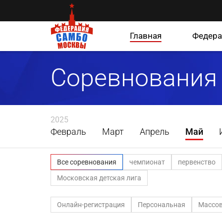
Главная
Федера
Соревнования
2025
Февраль
Март
Апрель
Май
Все соревнования
чемпионат
первенство
Московская детская лига
Онлайн-регистрация
Персональная
Массов