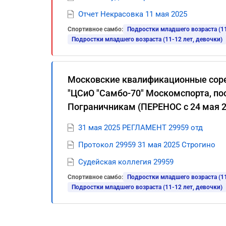
Отчет Некрасовка 11 мая 2025
Спортивное самбо:
Подростки младшего возраста (11
Подростки младшего возраста (11-12 лет, девочки)
Московские квалификационные сор
"ЦСиО "Самбо-70" Москомспорта, п
Пограничникам (ПЕРЕНОС с 24 мая 2
31 мая 2025 РЕГЛАМЕНТ 29959 отд
Протокол 29959 31 мая 2025 Строгино
Судейская коллегия 29959
Спортивное самбо:
Подростки младшего возраста (11
Подростки младшего возраста (11-12 лет, девочки)