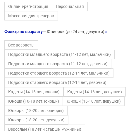
Онлайн-регистрация
Персональная
Массовая для тренеров
Фильтр по возрасту
— Юниорки (до 24 лет, девушки)
▼
Все возрасты
Подростки младшего возраста (11-12 лет, мальчики)
Подростки младшего возраста (11-12 лет, девочки)
Подростки старшего возраста (12-14 лет, мальчики)
Подростки старшего возраста (12-14 лет, девочки)
Кадеты (14-16 лет, юноши)
Кадеты (14-16 лет, девушки)
Юноши (16-18 лет, юноши)
Юноши (16-18 лет, девушки)
Юниоры (18-20 лет, юниоры)
Юниоры (18-20 лет, девушки)
Взрослые (18 лет и старше, мужчины)