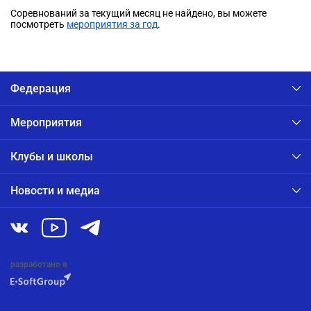
Соревнований за текущий месяц не найдено, вы можете
посмотреть
мероприятия за год
.
Федерация
Мероприятия
Клубы и школы
Новости и медиа
разработано в