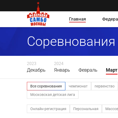
Главная
Федера
Соревнования
2023
2024
Декабрь
Январь
Февраль
Март
Все соревнования
чемпионат
первенство
Московская детская лига
Онлайн-регистрация
Персональная
Массов