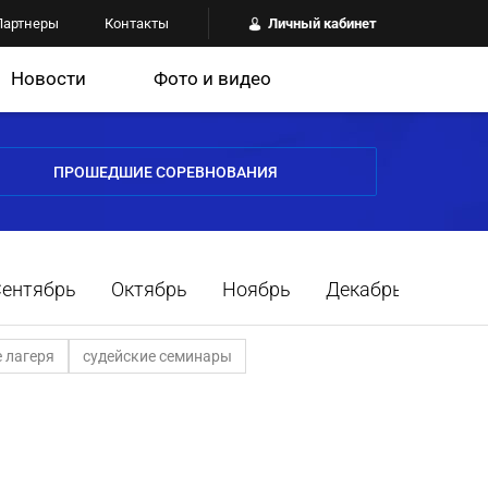
Партнеры
Контакты
Личный кабинет
Новости
Фото и видео
ПРОШЕДШИЕ СОРЕВНОВАНИЯ
ентябрь
Октябрь
Ноябрь
Декабрь
 лагеря
судейские семинары