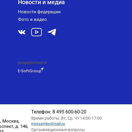
Новости и медиа
Новости федерации
Фото и видео
разработано в
Телефон:
8 495 600-60-20
Время работы: Вт, Ср, Чт 14:00-17:00
, Москва,
mossambo@mail.ru
пект, д. 146,
Организационные вопросы
23