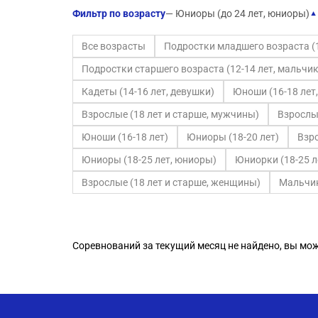
Фильтр по возрасту
— Юниоры (до 24 лет, юниоры)
▼
Все возрасты
Подростки младшего возраста (1
Подростки старшего возраста (12-14 лет, мальчик
Кадеты (14-16 лет, девушки)
Юноши (16-18 лет
Взрослые (18 лет и старше, мужчины)
Взрослы
Юноши (16-18 лет)
Юниоры (18-20 лет)
Взро
Юниоры (18-25 лет, юниоры)
Юниорки (18-25 л
Взрослые (18 лет и старше, женщины)
Мальчик
Соревнований за текущий месяц не найдено, вы мо