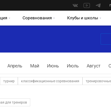
ция
Соревнования
Клубы и школы
Апрель
Май
Июнь
Июль
Август
С
турнир
классификационные соревнования
тренировочные
ая для тренеров