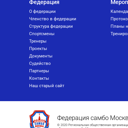
Федерация
Мероп
О федерации
Календа
Членство в федерации
Протоко
Структура федерации
Планы н
Спортсмены
Трениро
Тренеры
Проекты
Документы
Судейство
Партнеры
Контакты
Наш старый сайт
Федерация самбо Моск
© 2020 Региональная общественная организац