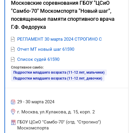
Московские соревнования ГБОУ "ЦСиО
"Самбо-70" Москомспорта "Новый шаг",
посвященные памяти спортивного врача
Г.Ф. Федорука
РЕГЛАМЕНТ 30 марта 2024 СТРОГИНО С
Отчет МТ новый шаг 61590
Список судей 61590
Спортивное самбо:
Подростки младшего возраста (11-12 лет, мальчики)
Подростки младшего возраста (11-12 лет, девочки)
29 - 30 марта 2024
г. Москва, ул.Кулакова, д. 15, корп. 2
ГБОУ ЦСиО "Самбо-70" (отд. "Строгино")
Москомспорта