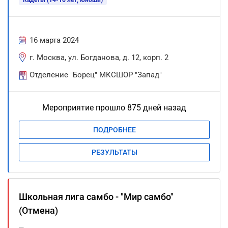
Кадеты (14-16 лет, юноши)
16 марта 2024
г. Москва, ул. Богданова, д. 12, корп. 2
Отделение "Борец" МКСШОР "Запад"
Мероприятие прошло 875 дней назад
ПОДРОБНЕЕ
РЕЗУЛЬТАТЫ
Школьная лига самбо - "Мир самбо"
(Отмена)