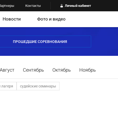
Партнеры
Контакты
Личный кабинет
Новости
Фото и видео
ПРОШЕДШИЕ СОРЕВНОВАНИЯ
Август
Сентябрь
Октябрь
Ноябрь
 лагеря
судейские семинары