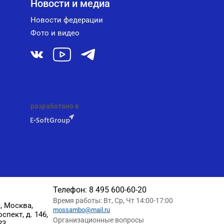
Новости и медиа
Новости федерации
Фото и видео
разработано в
Телефон:
8 495 600-60-20
Время работы: Вт, Ср, Чт 14:00-17:00
, Москва,
mossambo@mail.ru
пект, д. 146,
Организационные вопросы
23