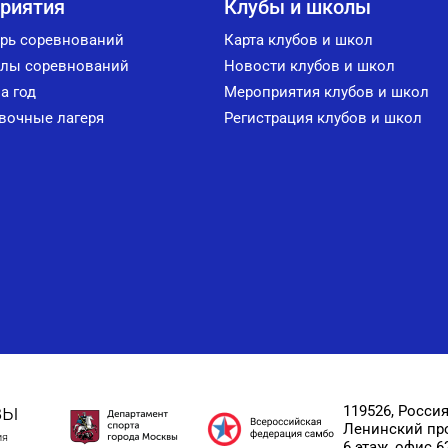
риятия
Клубы и школы
рь соревнований
Карта клубов и школ
лы соревнований
Новости клубов и школ
а год
Мероприятия клубов и школ
вочные лагеря
Регистрация клубов и школ
вы
119526, Россия
Ленинский прос
ия
6 этаж, офис 6