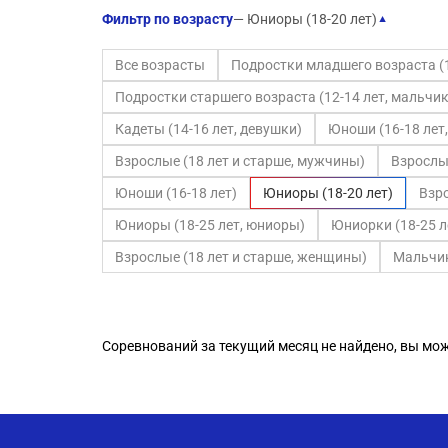
Фильтр по возрасту
— Юниоры (18-20 лет)
▼
Все возрасты
Подростки младшего возраста (1
Подростки старшего возраста (12-14 лет, мальчик
Кадеты (14-16 лет, девушки)
Юноши (16-18 лет
Взрослые (18 лет и старше, мужчины)
Взрослы
Юноши (16-18 лет)
Юниоры (18-20 лет)
Взро
Юниоры (18-25 лет, юниоры)
Юниорки (18-25 л
Взрослые (18 лет и старше, женщины)
Мальчик
Соревнований за текущий месяц не найдено, вы мо