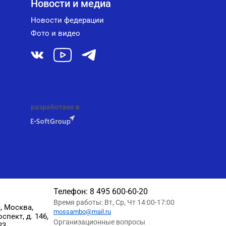
Новости и медиа
Новости федерации
Фото и видео
разработано в
Телефон:
8 495 600-60-20
Время работы: Вт, Ср, Чт 14:00-17:00
, Москва,
mossambo@mail.ru
пект, д. 146,
Организационные вопросы
23