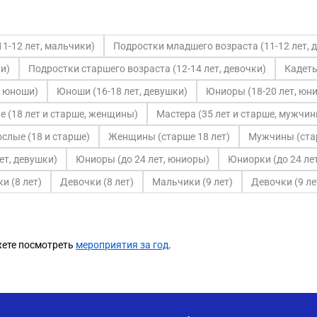
1-12 лет, мальчики)
Подростки младшего возраста (11-12 лет, 
и)
Подростки старшего возраста (12-14 лет, девочки)
Кадеты
, юноши)
Юноши (16-18 лет, девушки)
Юниоры (18-20 лет, юн
е (18 лет и старше, женщины)
Мастера (35 лет и старше, мужчин
слые (18 и старше)
Женщины (старше 18 лет)
Мужчины (стар
ет, девушки)
Юниоры (до 24 лет, юниоры)
Юниорки (до 24 ле
и (8 лет)
Девочки (8 лет)
Мальчики (9 лет)
Девочки (9 ле
жете посмотреть
мероприятия за год
.