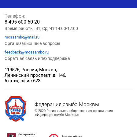
Телефон:
8 495 600-60-20
Время работы: Вт, Ср, Чт 14:00-17:00
mossambo@mail.ru
Организационные вопросы
feedback@mossambo.ru
Обратная связь и техподдержка
119526, Россия, Москва,
Ленинский проспект, д. 146,
6 этаж, офис 623
Федерация самбо Москвы
© 2020 Региональная общественная организация
«Федерация самбо Москвы»