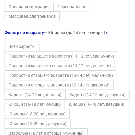
Онлайн-регистрация
Персональная
Массовая для тренеров
Фильтр по возрасту
— Юниоры (до 24 лет, юниоры)
▼
Все возрасты
Подростки младшего возраста (11-12 лет, мальчики)
Подростки младшего возраста (11-12 лет, девочки)
Подростки старшего возраста (12-14 лет, мальчики)
Подростки старшего возраста (12-14 лет, девочки)
Кадеты (14-16 лет, юноши)
Кадеты (14-16 лет, девушки)
Юноши (16-18 лет, юноши)
Юноши (16-18 лет, девушки)
Юниоры (18-20 лет, юниоры)
Юниоры (18-20 лет, девушки)
Взрослые (18 лет и старше, мужчины)