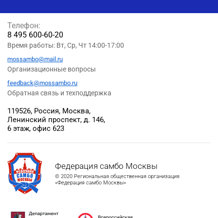
Телефон:
8 495 600-60-20
Время работы: Вт, Ср, Чт 14:00-17:00
mossambo@mail.ru
Организационные вопросы
feedback@mossambo.ru
Обратная связь и техподдержка
119526, Россия, Москва,
Ленинский проспект, д. 146,
6 этаж, офис 623
Федерация самбо Москвы
© 2020 Региональная общественная организация
«Федерация самбо Москвы»