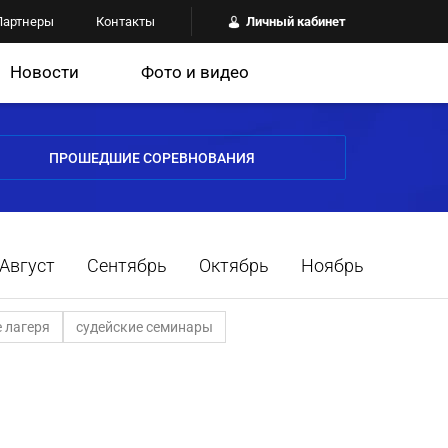
Партнеры
Контакты
Личный кабинет
Новости
Фото и видео
ПРОШЕДШИЕ СОРЕВНОВАНИЯ
Август
Сентябрь
Октябрь
Ноябрь
 лагеря
судейские семинары