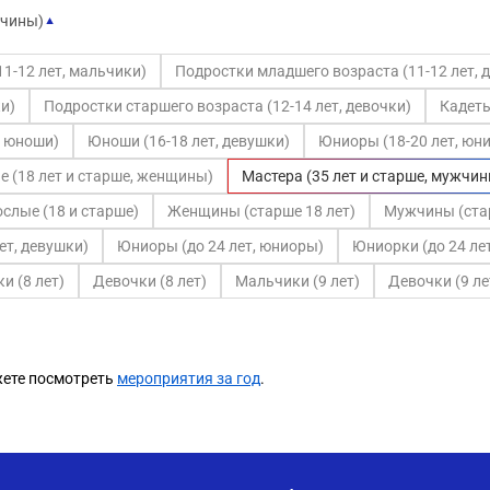
жчины)
▼
1-12 лет, мальчики)
Подростки младшего возраста (11-12 лет, 
и)
Подростки старшего возраста (12-14 лет, девочки)
Кадеты
, юноши)
Юноши (16-18 лет, девушки)
Юниоры (18-20 лет, юн
е (18 лет и старше, женщины)
Мастера (35 лет и старше, мужчин
слые (18 и старше)
Женщины (старше 18 лет)
Мужчины (стар
ет, девушки)
Юниоры (до 24 лет, юниоры)
Юниорки (до 24 ле
и (8 лет)
Девочки (8 лет)
Мальчики (9 лет)
Девочки (9 ле
жете посмотреть
мероприятия за год
.