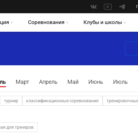
ция
Соревнования
Клубы и школы
ль
Март
Апрель
Май
Июнь
Июль
турнир
классификационные соревнования
тренировочные
ая для тренеров