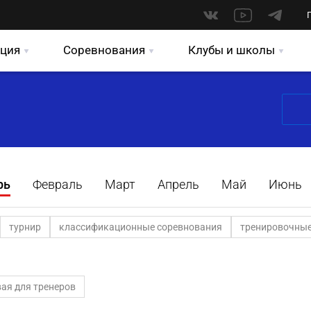
ция
Соревнования
Клубы и школы
рь
Февраль
Март
Апрель
Май
Июнь
турнир
классификационные соревнования
тренировочные
ая для тренеров