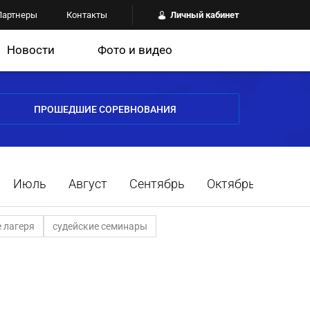
Партнеры
Контакты
Личный кабинет
Новости
Фото и видео
ПРОШЕДШИЕ СОРЕВНОВАНИЯ
Июль
Август
Сентябрь
Октябрь
 лагеря
судейские семинары