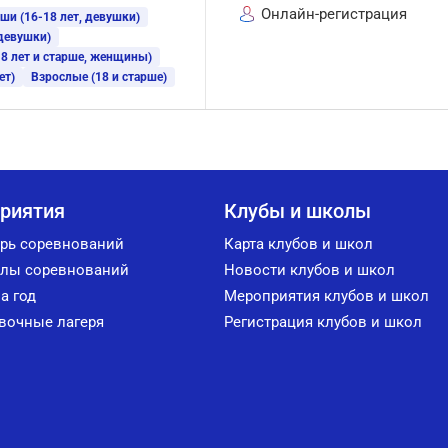
Онлайн-регистрация
ши (16-18 лет, девушки)
 девушки)
8 лет и старше, женщины)
ет)
Взрослые (18 и старше)
риятия
Клубы и школы
рь соревнований
Карта клубов и школ
лы соревнований
Новости клубов и школ
а год
Мероприятия клубов и школ
вочные лагеря
Регистрация клубов и школ