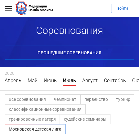
Федерация
ВОЙТИ
Самбо Москвы
Соревнования
ПРОШЕДШИЕ СОРЕВНОВАНИЯ
2028
Апрель
Май
Июнь
Июль
Август
Сентябрь
Ок
Все соревнования
чемпионат
первенство
турнир
классификационные соревнования
тренировочные лагеря
судейские семинары
Московская детская лига