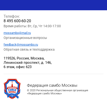
Телефон:
8 495 600-60-20
Время работы: Вт, Ср, Чт 14:00-17:00
mossambo@mail.ru
Организационные вопросы
feedback@mossambo.ru
Обратная связь и техподдержка
119526, Россия, Москва,
Ленинский проспект, д. 146,
6 этаж, офис 623
Федерация самбо Москвы
© 2020 Региональная общественная организация
«Федерация самбо Москвы»