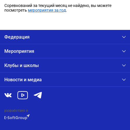
Соревнований за текущий месяц не найдено, вы можете
посмотреть
мероприятия за год
.
Федерация
Мероприятия
Клубы и школы
Новости и медиа
разработано в