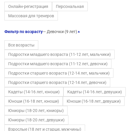
Онлайн-регистрация
Персональная
Массовая для тренеров
Фильтр по возрасту
— Девочки (9 лет)
▼
Все возрасты
Подростки младшего возраста (11-12 лет, мальчики)
Подростки младшего возраста (11-12 лет, девочки)
Подростки старшего возраста (12-14 лет, мальчики)
Подростки старшего возраста (12-14 лет, девочки)
Кадеты (14-16 лет, юноши)
Кадеты (14-16 лет, девушки)
Юноши (16-18 лет, юноши)
Юноши (16-18 лет, девушки)
Юниоры (18-20 лет, юниоры)
Юниоры (18-20 лет, девушки)
Взрослые (18 лет и старше, мужчины)