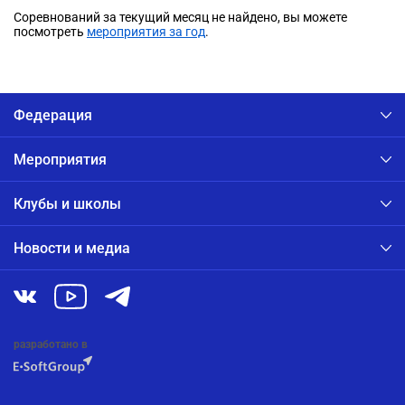
Соревнований за текущий месяц не найдено, вы можете
посмотреть
мероприятия за год
.
Федерация
Мероприятия
Клубы и школы
Новости и медиа
разработано в