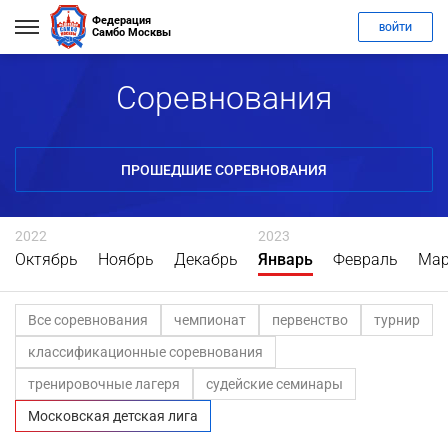
Федерация
ВОЙТИ
Самбо Москвы
Соревнования
ПРОШЕДШИЕ СОРЕВНОВАНИЯ
2022
2023
Октябрь
Ноябрь
Декабрь
Январь
Февраль
Мар
Все соревнования
чемпионат
первенство
турнир
классификационные соревнования
тренировочные лагеря
судейские семинары
Московская детская лига