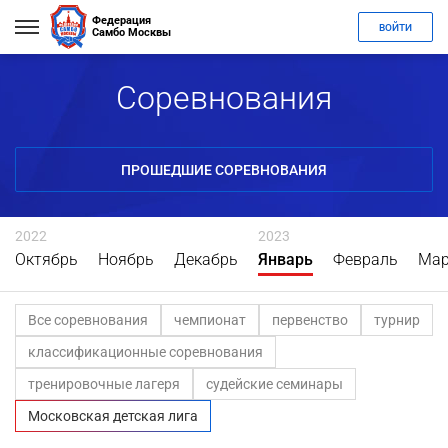
Федерация
ВОЙТИ
Самбо Москвы
Соревнования
ПРОШЕДШИЕ СОРЕВНОВАНИЯ
2022
2023
Октябрь
Ноябрь
Декабрь
Январь
Февраль
Мар
Все соревнования
чемпионат
первенство
турнир
классификационные соревнования
тренировочные лагеря
судейские семинары
Московская детская лига