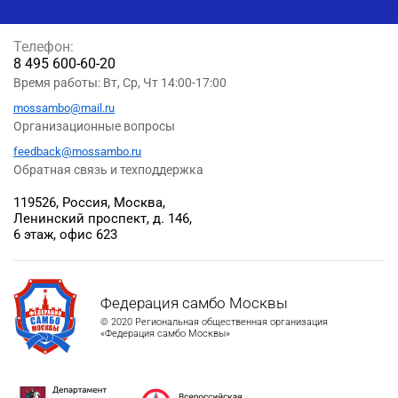
Телефон:
8 495 600-60-20
Время работы: Вт, Ср, Чт 14:00-17:00
mossambo@mail.ru
Организационные вопросы
feedback@mossambo.ru
Обратная связь и техподдержка
119526, Россия, Москва,
Ленинский проспект, д. 146,
6 этаж, офис 623
Федерация самбо Москвы
© 2020 Региональная общественная организация
«Федерация самбо Москвы»