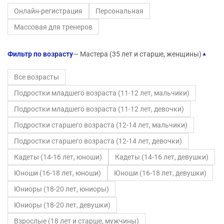
Онлайн-регистрация
Персональная
Массовая для тренеров
Фильтр по возрасту
— Мастера (35 лет и старше, женщины)
▼
Все возрасты
Подростки младшего возраста (11-12 лет, мальчики)
Подростки младшего возраста (11-12 лет, девочки)
Подростки старшего возраста (12-14 лет, мальчики)
Подростки старшего возраста (12-14 лет, девочки)
Кадеты (14-16 лет, юноши)
Кадеты (14-16 лет, девушки)
Юноши (16-18 лет, юноши)
Юноши (16-18 лет, девушки)
Юниоры (18-20 лет, юниоры)
Юниоры (18-20 лет, девушки)
Взрослые (18 лет и старше, мужчины)