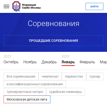
Федерация
ВОЙТИ
Самбо Москвы
Соревнования
ПРОШЕДШИЕ СОРЕВНОВАНИЯ
2022
2023
Октябрь
Ноябрь
Декабрь
Январь
Февраль
Мар
Все соревнования
чемпионат
первенство
турнир
классификационные соревнования
тренировочные лагеря
судейские семинары
Московская детская лига