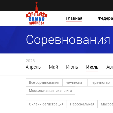
Главная
Федера
Соревнования
2028
Апрель
Май
Июнь
Июль
Ав
Все соревнования
чемпионат
первенство
Московская детская лига
Онлайн-регистрация
Персональная
Массов