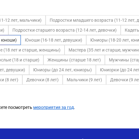
1-12 лет, мальчики)
Подростки младшего возраста (11-12 лет, 
и)
Подростки старшего возраста (12-14 лет, девочки)
Кадеты
, юноши)
Юноши (16-18 лет, девушки)
Юниоры (18-20 лет, юн
е (18 лет и старше, женщины)
Мастера (35 лет и старше, мужчин
слые (18 и старше)
Женщины (старше 18 лет)
Мужчины (стар
ет, девушки)
Юниоры (до 24 лет, юниоры)
Юниорки (до 24 ле
и (8 лет)
Девочки (8 лет)
Мальчики (9 лет)
Девочки (9 ле
жете посмотреть
мероприятия за год
.