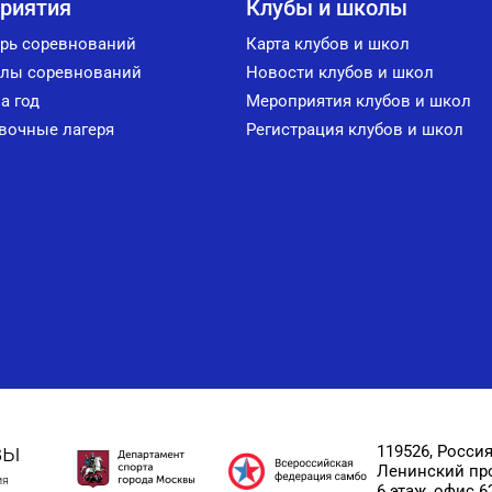
риятия
Клубы и школы
рь соревнований
Карта клубов и школ
лы соревнований
Новости клубов и школ
а год
Мероприятия клубов и школ
вочные лагеря
Регистрация клубов и школ
вы
119526, Россия
Ленинский прос
ия
6 этаж, офис 6