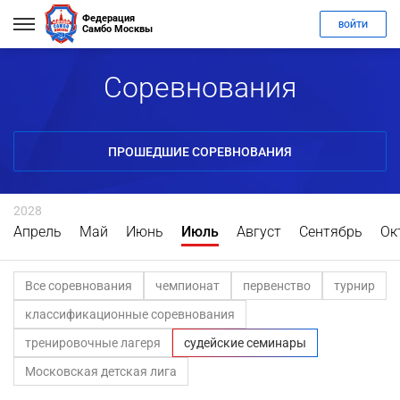
Федерация
ВОЙТИ
Самбо Москвы
Соревнования
ПРОШЕДШИЕ СОРЕВНОВАНИЯ
2028
Апрель
Май
Июнь
Июль
Август
Сентябрь
Ок
Все соревнования
чемпионат
первенство
турнир
классификационные соревнования
тренировочные лагеря
судейские семинары
Московская детская лига