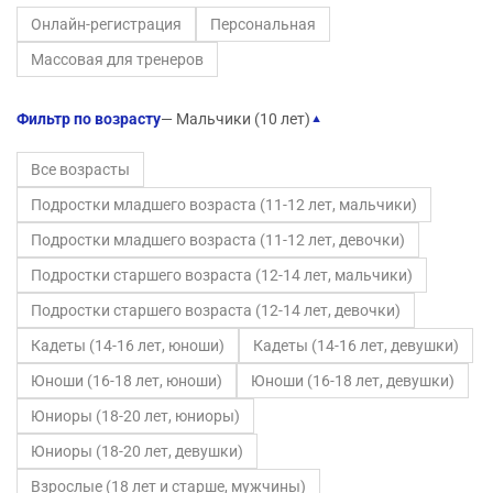
Онлайн-регистрация
Персональная
Массовая для тренеров
Фильтр по возрасту
— Мальчики (10 лет)
▼
Все возрасты
Подростки младшего возраста (11-12 лет, мальчики)
Подростки младшего возраста (11-12 лет, девочки)
Подростки старшего возраста (12-14 лет, мальчики)
Подростки старшего возраста (12-14 лет, девочки)
Кадеты (14-16 лет, юноши)
Кадеты (14-16 лет, девушки)
Юноши (16-18 лет, юноши)
Юноши (16-18 лет, девушки)
Юниоры (18-20 лет, юниоры)
Юниоры (18-20 лет, девушки)
Взрослые (18 лет и старше, мужчины)