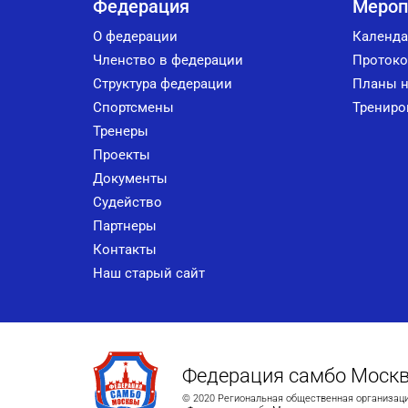
Федерация
Мероп
О федерации
Календа
Членство в федерации
Протоко
Структура федерации
Планы н
Спортсмены
Трениро
Тренеры
Проекты
Документы
Судейство
Партнеры
Контакты
Наш старый сайт
Федерация самбо Моск
© 2020 Региональная общественная организац