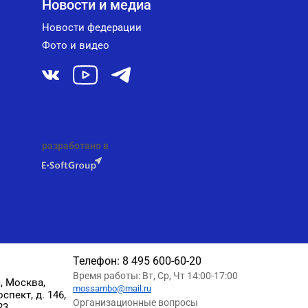
Новости и медиа
Новости федерации
Фото и видео
разработано в
Телефон:
8 495 600-60-20
Время работы: Вт, Ср, Чт 14:00-17:00
, Москва,
mossambo@mail.ru
пект, д. 146,
Организационные вопросы
23