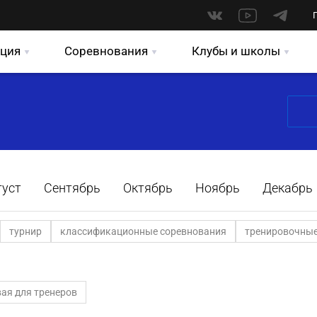
ция
Соревнования
Клубы и школы
густ
Сентябрь
Октябрь
Ноябрь
Декабрь
турнир
классификационные соревнования
тренировочные
ая для тренеров