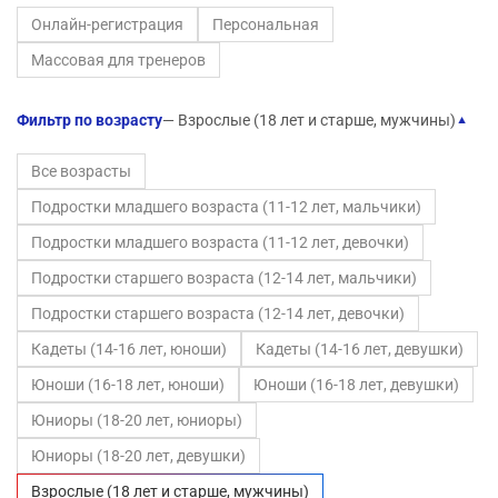
Онлайн-регистрация
Персональная
Массовая для тренеров
Фильтр по возрасту
— Взрослые (18 лет и старше, мужчины)
▼
Все возрасты
Подростки младшего возраста (11-12 лет, мальчики)
Подростки младшего возраста (11-12 лет, девочки)
Подростки старшего возраста (12-14 лет, мальчики)
Подростки старшего возраста (12-14 лет, девочки)
Кадеты (14-16 лет, юноши)
Кадеты (14-16 лет, девушки)
Юноши (16-18 лет, юноши)
Юноши (16-18 лет, девушки)
Юниоры (18-20 лет, юниоры)
Юниоры (18-20 лет, девушки)
Взрослые (18 лет и старше, мужчины)