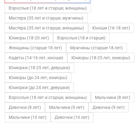
Взрослые (18 лет и старше, женщины)
Мастера (35 лет и старше, мужчины)
Мастера (35 лет и старше, женщины)
Юноши (16-18 лет)
Юниоры (18-20 лет)
Взрослые (18 и старше)
Женщины (старше 18 лет)
Мужчины (старше 18 лет)
Кадеты (14-16 лет, юноши)
Юниоры (18-25 лет, юниоры)
Юниорки (18-25 лет, девушки)
Юниоры (до 24 лет, юниоры)
Юниорки (до 24 лет, девушки)
Взрослые (18 лет и старше, женщины)
Мальчики (8 лет)
Девочки (8 лет)
Мальчики (9 лет)
Девочки (9 лет)
Мальчики (10 лет)
Девочки (10 лет)