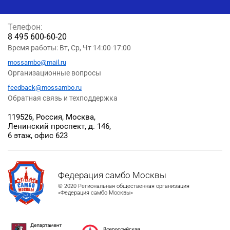
Телефон:
8 495 600-60-20
Время работы: Вт, Ср, Чт 14:00-17:00
mossambo@mail.ru
Организационные вопросы
feedback@mossambo.ru
Обратная связь и техподдержка
119526, Россия, Москва,
Ленинский проспект, д. 146,
6 этаж, офис 623
Федерация самбо Москвы
© 2020 Региональная общественная организация
«Федерация самбо Москвы»