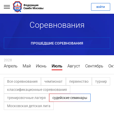
Федерация
ВОЙТИ
Самбо Москвы
Соревнования
ПРОШЕДШИЕ СОРЕВНОВАНИЯ
2028
Апрель
Май
Июнь
Июль
Август
Сентябрь
Ок
Все соревнования
чемпионат
первенство
турнир
классификационные соревнования
тренировочные лагеря
судейские семинары
Московская детская лига