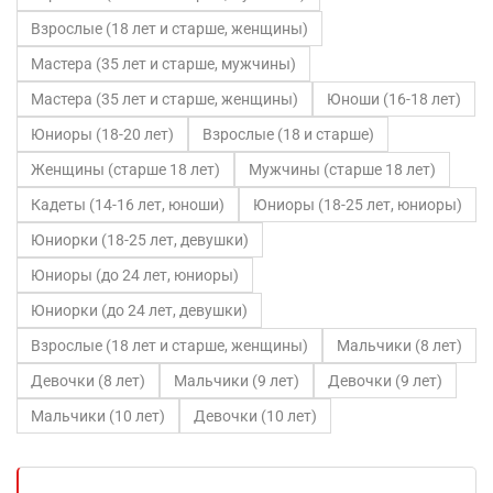
Взрослые (18 лет и старше, женщины)
Мастера (35 лет и старше, мужчины)
Мастера (35 лет и старше, женщины)
Юноши (16-18 лет)
Юниоры (18-20 лет)
Взрослые (18 и старше)
Женщины (старше 18 лет)
Мужчины (старше 18 лет)
Кадеты (14-16 лет, юноши)
Юниоры (18-25 лет, юниоры)
Юниорки (18-25 лет, девушки)
Юниоры (до 24 лет, юниоры)
Юниорки (до 24 лет, девушки)
Взрослые (18 лет и старше, женщины)
Мальчики (8 лет)
Девочки (8 лет)
Мальчики (9 лет)
Девочки (9 лет)
Мальчики (10 лет)
Девочки (10 лет)