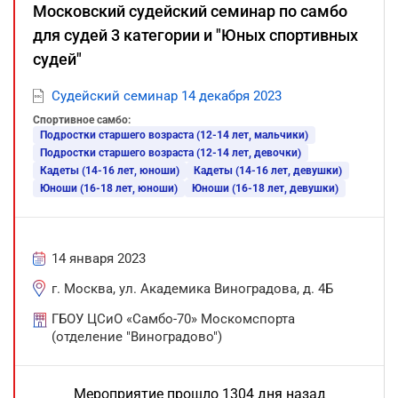
Московский судейский семинар по самбо
для судей 3 категории и "Юных спортивных
судей"
Судейский семинар 14 декабря 2023
Спортивное самбо:
Подростки старшего возраста (12-14 лет, мальчики)
Подростки старшего возраста (12-14 лет, девочки)
Кадеты (14-16 лет, юноши)
Кадеты (14-16 лет, девушки)
Юноши (16-18 лет, юноши)
Юноши (16-18 лет, девушки)
14 января 2023
г. Москва, ул. Академика Виноградова, д. 4Б
ГБОУ ЦСиО «Самбо-70» Москомспорта
(отделение "Виноградово")
Мероприятие прошло 1304 дня назад