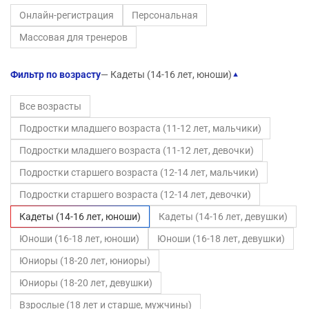
Онлайн-регистрация
Персональная
Массовая для тренеров
Фильтр по возрасту
— Кадеты (14-16 лет, юноши)
▼
Все возрасты
Подростки младшего возраста (11-12 лет, мальчики)
Подростки младшего возраста (11-12 лет, девочки)
Подростки старшего возраста (12-14 лет, мальчики)
Подростки старшего возраста (12-14 лет, девочки)
Кадеты (14-16 лет, юноши)
Кадеты (14-16 лет, девушки)
Юноши (16-18 лет, юноши)
Юноши (16-18 лет, девушки)
Юниоры (18-20 лет, юниоры)
Юниоры (18-20 лет, девушки)
Взрослые (18 лет и старше, мужчины)