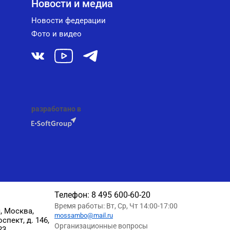
Новости и медиа
Новости федерации
Фото и видео
разработано в
Телефон:
8 495 600-60-20
Время работы: Вт, Ср, Чт 14:00-17:00
, Москва,
mossambo@mail.ru
пект, д. 146,
Организационные вопросы
23