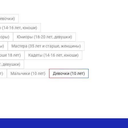
девочки)
 (14-16 лет, юноши)
иоры)
Юниоры (18-20 лет, девушки)
ы)
Мастера (35 лет и старше, женщины)
ше 18 лет)
Кадеты (14-16 лет, юноши)
т, девушки)
т)
Мальчики (10 лет)
Девочки (10 лет)