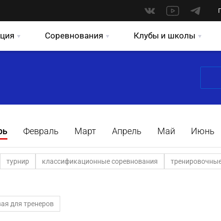
ция
Соревнования
Клубы и школы
рь
Февраль
Март
Апрель
Май
Июнь
турнир
классификационные соревнования
тренировочные
ая для тренеров