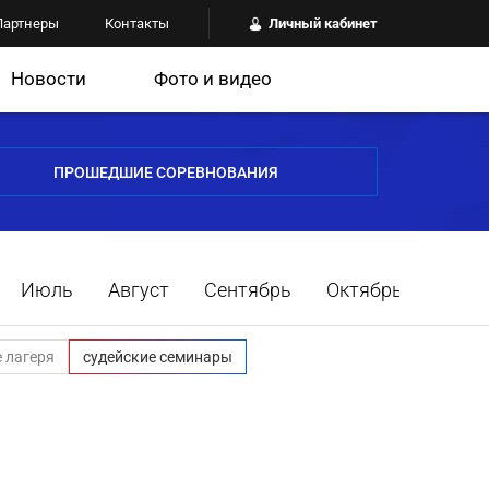
Партнеры
Контакты
Личный кабинет
Новости
Фото и видео
ПРОШЕДШИЕ СОРЕВНОВАНИЯ
Июль
Август
Сентябрь
Октябрь
 лагеря
судейские семинары