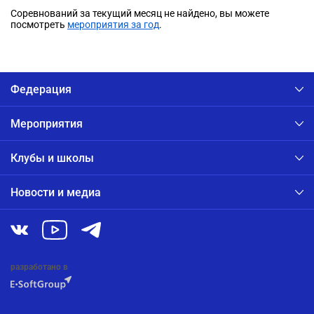
Соревнований за текущий месяц не найдено, вы можете
посмотреть
мероприятия за год
.
Федерация
Мероприятия
Клубы и школы
Новости и медиа
разработано в