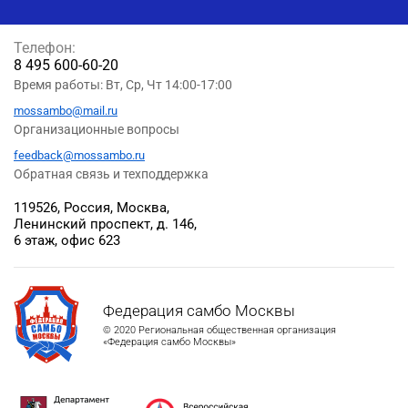
Телефон:
8 495 600-60-20
Время работы: Вт, Ср, Чт 14:00-17:00
mossambo@mail.ru
Организационные вопросы
feedback@mossambo.ru
Обратная связь и техподдержка
119526, Россия, Москва,
Ленинский проспект, д. 146,
6 этаж, офис 623
Федерация самбо Москвы
© 2020 Региональная общественная организация
«Федерация самбо Москвы»