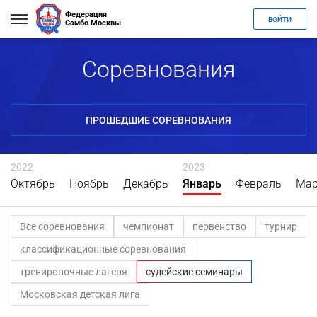
Федерация
ВОЙТИ
Самбо Москвы
Соревнования
ПРОШЕДШИЕ СОРЕВНОВАНИЯ
2022
2023
Октябрь
Ноябрь
Декабрь
Январь
Февраль
Мар
Все соревнования
чемпионат
первенство
турнир
классификационные соревнования
тренировочные лагеря
судейские семинары
Московская детская лига