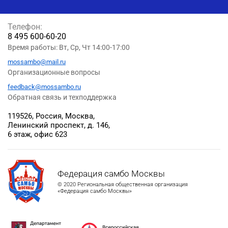
Телефон:
8 495 600-60-20
Время работы: Вт, Ср, Чт 14:00-17:00
mossambo@mail.ru
Организационные вопросы
feedback@mossambo.ru
Обратная связь и техподдержка
119526, Россия, Москва,
Ленинский проспект, д. 146,
6 этаж, офис 623
Федерация самбо Москвы
© 2020 Региональная общественная организация
«Федерация самбо Москвы»