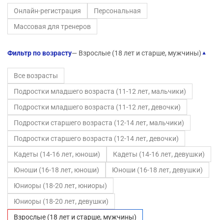
Онлайн-регистрация
Персональная
Массовая для тренеров
Фильтр по возрасту
— Взрослые (18 лет и старше, мужчины)
▼
Все возрасты
Подростки младшего возраста (11-12 лет, мальчики)
Подростки младшего возраста (11-12 лет, девочки)
Подростки старшего возраста (12-14 лет, мальчики)
Подростки старшего возраста (12-14 лет, девочки)
Кадеты (14-16 лет, юноши)
Кадеты (14-16 лет, девушки)
Юноши (16-18 лет, юноши)
Юноши (16-18 лет, девушки)
Юниоры (18-20 лет, юниоры)
Юниоры (18-20 лет, девушки)
Взрослые (18 лет и старше, мужчины)