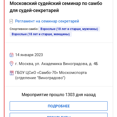
Московский судейский семинар по самбо
для судей-секретарей
Регламент на семинар секретарей
Спортивное самбо:
Взрослые (18 лет и старше, мужчины)
Взрослые (18 лет и старше, женщины)
14 января 2023
г. Москва, ул. Академика Виноградова, д. 4Б
ГБОУ ЦСиО «Самбо-70» Москомспорта
(отделение "Виноградово")
Мероприятие прошло 1303 дня назад
ПОДРОБНЕЕ