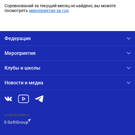
Соревнований за текущий месяц не найдено, вы можете
посмотреть
мероприятия за год
.
Федерация
Мероприятия
Клубы и школы
Новости и медиа
разработано в