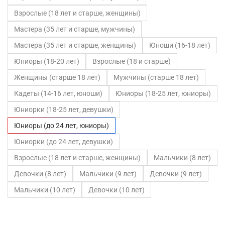
Взрослые (18 лет и старше, женщины)
Мастера (35 лет и старше, мужчины)
Мастера (35 лет и старше, женщины)
Юноши (16-18 лет)
Юниоры (18-20 лет)
Взрослые (18 и старше)
Женщины (старше 18 лет)
Мужчины (старше 18 лет)
Кадеты (14-16 лет, юноши)
Юниоры (18-25 лет, юниоры)
Юниорки (18-25 лет, девушки)
Юниоры (до 24 лет, юниоры)
Юниорки (до 24 лет, девушки)
Взрослые (18 лет и старше, женщины)
Мальчики (8 лет)
Девочки (8 лет)
Мальчики (9 лет)
Девочки (9 лет)
Мальчики (10 лет)
Девочки (10 лет)