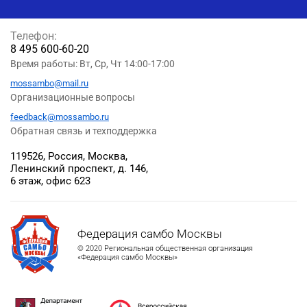
Телефон:
8 495 600-60-20
Время работы: Вт, Ср, Чт 14:00-17:00
mossambo@mail.ru
Организационные вопросы
feedback@mossambo.ru
Обратная связь и техподдержка
119526, Россия, Москва,
Ленинский проспект, д. 146,
6 этаж, офис 623
Федерация самбо Москвы
© 2020 Региональная общественная организация
«Федерация самбо Москвы»